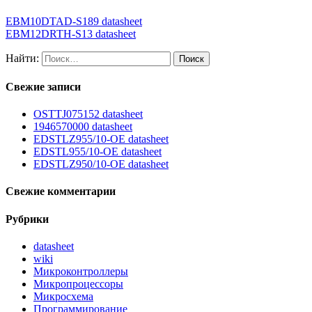
EBM10DTAD-S189 datasheet
EBM12DRTH-S13 datasheet
Найти:
Свежие записи
OSTTJ075152 datasheet
1946570000 datasheet
EDSTLZ955/10-OE datasheet
EDSTL955/10-OE datasheet
EDSTLZ950/10-OE datasheet
Свежие комментарии
Рубрики
datasheet
wiki
Микроконтроллеры
Микропроцессоры
Микросхема
Программирование