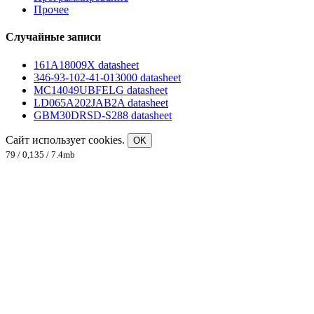
Прочее
Случайные записи
161A18009X datasheet
346-93-102-41-013000 datasheet
MC14049UBFELG datasheet
LD065A202JAB2A datasheet
GBM30DRSD-S288 datasheet
Сайт использует cookies.
OK
79 / 0,135 / 7.4mb