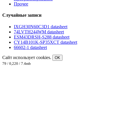
Прочее
Случайные записи
IXGH30N60C3D1 datasheet
74LVTH244WM datasheet
ESM43DRSH-S288 datasheet
CY14B101K-SP35XCT datasheet
66602-1 datasheet
Сайт использует cookies.
OK
79 / 0,220 / 7.4mb