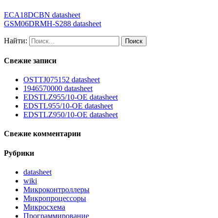
ECA18DCBN datasheet
GSM06DRMH-S288 datasheet
Найти:
Свежие записи
OSTTJ075152 datasheet
1946570000 datasheet
EDSTLZ955/10-OE datasheet
EDSTL955/10-OE datasheet
EDSTLZ950/10-OE datasheet
Свежие комментарии
Рубрики
datasheet
wiki
Микроконтроллеры
Микропроцессоры
Микросхема
Программирование