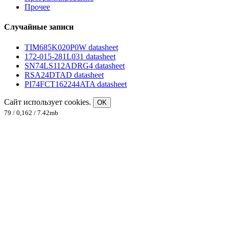
Прочее
Случайные записи
TIM685K020P0W datasheet
172-015-281L031 datasheet
SN74LS112ADRG4 datasheet
RSA24DTAD datasheet
PI74FCT162244ATA datasheet
Сайт использует cookies.
OK
79 / 0,162 / 7.42mb