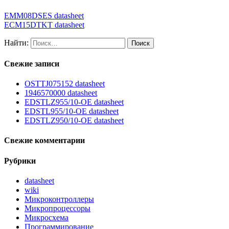
EMM08DSES datasheet
ECM15DTKT datasheet
Найти:
Свежие записи
OSTTJ075152 datasheet
1946570000 datasheet
EDSTLZ955/10-OE datasheet
EDSTL955/10-OE datasheet
EDSTLZ950/10-OE datasheet
Свежие комментарии
Рубрики
datasheet
wiki
Микроконтроллеры
Микропроцессоры
Микросхема
Программирование