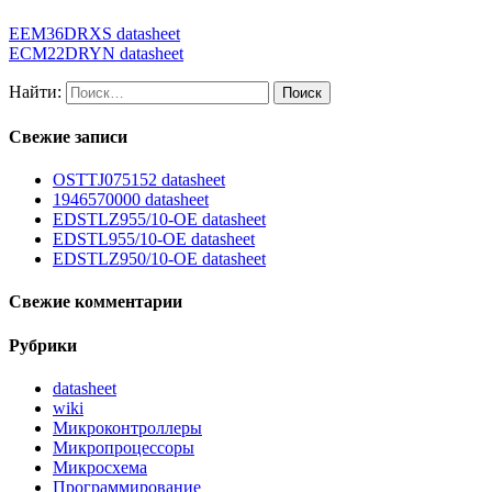
EEM36DRXS datasheet
ECM22DRYN datasheet
Найти:
Свежие записи
OSTTJ075152 datasheet
1946570000 datasheet
EDSTLZ955/10-OE datasheet
EDSTL955/10-OE datasheet
EDSTLZ950/10-OE datasheet
Свежие комментарии
Рубрики
datasheet
wiki
Микроконтроллеры
Микропроцессоры
Микросхема
Программирование