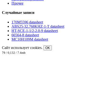
Прочее
Случайные записи
170M5596 datasheet
ABS25-32.768KHZ-1-T datasheet
HT-SCE-1-1/2-2.0-9 datasheet
66564-8 datasheet
MC10H109M datasheet
Сайт использует cookies.
OK
79 / 0,132 / 7.4mb