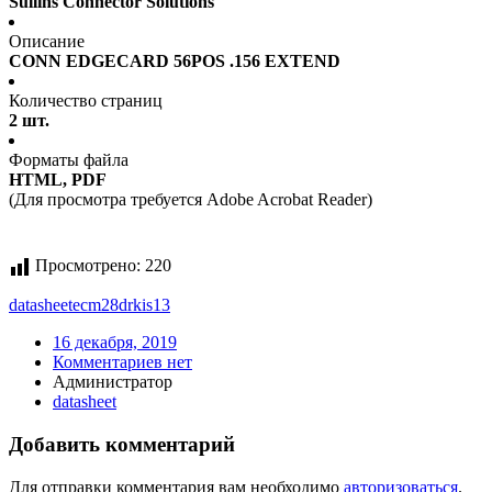
Sullins Connector Solutions
Описание
CONN EDGECARD 56POS .156 EXTEND
Количество страниц
2 шт.
Форматы файла
HTML, PDF
(Для просмотра требуется Adobe Acrobat Reader)
Просмотрено:
220
datasheet
ecm28drkis13
16 декабря, 2019
Комментариев нет
Администратор
datasheet
Добавить комментарий
Для отправки комментария вам необходимо
авторизоваться
.