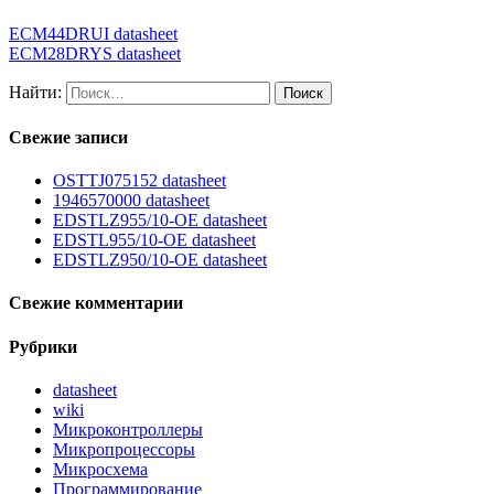
ECM44DRUI datasheet
ECM28DRYS datasheet
Найти:
Свежие записи
OSTTJ075152 datasheet
1946570000 datasheet
EDSTLZ955/10-OE datasheet
EDSTL955/10-OE datasheet
EDSTLZ950/10-OE datasheet
Свежие комментарии
Рубрики
datasheet
wiki
Микроконтроллеры
Микропроцессоры
Микросхема
Программирование