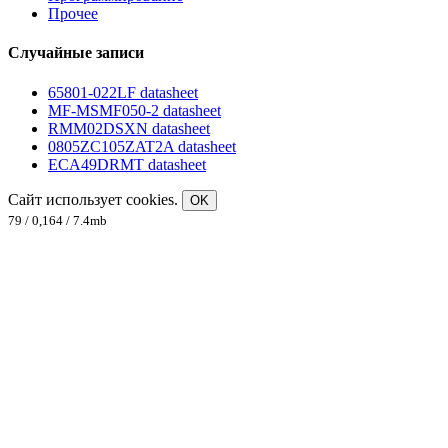
Прочее
Случайные записи
65801-022LF datasheet
MF-MSMF050-2 datasheet
RMM02DSXN datasheet
0805ZC105ZAT2A datasheet
ECA49DRMT datasheet
Сайт использует cookies.
OK
79 / 0,164 / 7.4mb