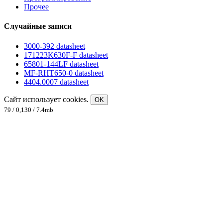
Прочее
Случайные записи
3000-392 datasheet
171223K630F-F datasheet
65801-144LF datasheet
MF-RHT650-0 datasheet
4404.0007 datasheet
Сайт использует cookies.
OK
79 / 0,130 / 7.4mb