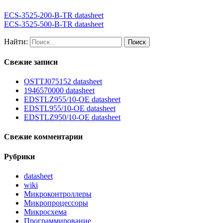
ECS-3525-200-B-TR datasheet
ECS-3525-500-B-TR datasheet
Найти:
Свежие записи
OSTTJ075152 datasheet
1946570000 datasheet
EDSTLZ955/10-OE datasheet
EDSTL955/10-OE datasheet
EDSTLZ950/10-OE datasheet
Свежие комментарии
Рубрики
datasheet
wiki
Микроконтроллеры
Микропроцессоры
Микросхема
Программирование