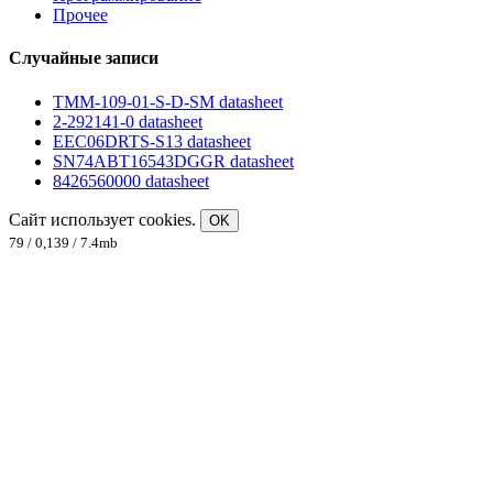
Прочее
Случайные записи
TMM-109-01-S-D-SM datasheet
2-292141-0 datasheet
EEC06DRTS-S13 datasheet
SN74ABT16543DGGR datasheet
8426560000 datasheet
Сайт использует cookies.
OK
79 / 0,139 / 7.4mb