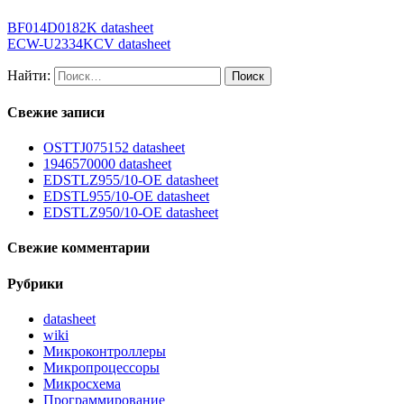
BF014D0182K datasheet
ECW-U2334KCV datasheet
Найти:
Свежие записи
OSTTJ075152 datasheet
1946570000 datasheet
EDSTLZ955/10-OE datasheet
EDSTL955/10-OE datasheet
EDSTLZ950/10-OE datasheet
Свежие комментарии
Рубрики
datasheet
wiki
Микроконтроллеры
Микропроцессоры
Микросхема
Программирование