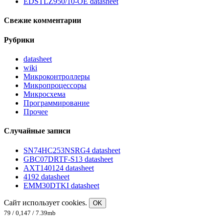
EDSTLZ950/10-OE datasheet
Свежие комментарии
Рубрики
datasheet
wiki
Микроконтроллеры
Микропроцессоры
Микросхема
Программирование
Прочее
Случайные записи
SN74HC253NSRG4 datasheet
GBC07DRTF-S13 datasheet
AXT140124 datasheet
4192 datasheet
EMM30DTKI datasheet
Сайт использует cookies.
OK
79 / 0,147 / 7.39mb