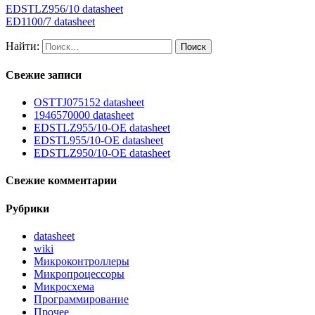
EDSTLZ956/10 datasheet
ED1100/7 datasheet
Найти:
Свежие записи
OSTTJ075152 datasheet
1946570000 datasheet
EDSTLZ955/10-OE datasheet
EDSTL955/10-OE datasheet
EDSTLZ950/10-OE datasheet
Свежие комментарии
Рубрики
datasheet
wiki
Микроконтроллеры
Микропроцессоры
Микросхема
Программирование
Прочее