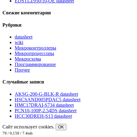
EDSTLZ950/10-OE datasheet
Свежие комментарии
Рубрики
datasheet
wiki
Микроконтроллеры
Микропроцессоры
Микросхема
Программирование
Прочее
Случайные записи
AKSG-200-G-BLK-R datasheet
HSCSAND005PDAC5 datasheet
HMC17DRAI-S734 datasheet
PCN10-100P-2.54DS datasheet
HCC30DREH-S13 datasheet
Сайт использует cookies.
OK
79 / 0,159 / 7.4mb