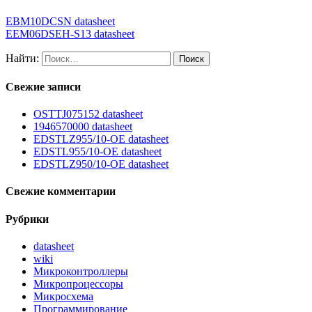
EBM10DCSN datasheet
EEM06DSEH-S13 datasheet
Найти:
Свежие записи
OSTTJ075152 datasheet
1946570000 datasheet
EDSTLZ955/10-OE datasheet
EDSTL955/10-OE datasheet
EDSTLZ950/10-OE datasheet
Свежие комментарии
Рубрики
datasheet
wiki
Микроконтроллеры
Микропроцессоры
Микросхема
Программирование