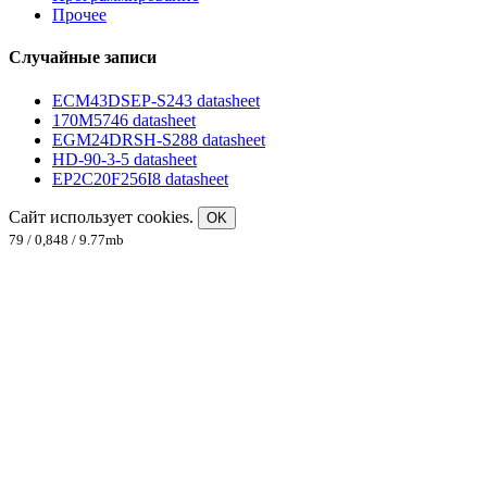
Прочее
Случайные записи
ECM43DSEP-S243 datasheet
170M5746 datasheet
EGM24DRSH-S288 datasheet
HD-90-3-5 datasheet
EP2C20F256I8 datasheet
Сайт использует cookies.
OK
79 / 0,848 / 9.77mb