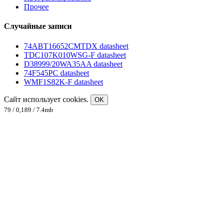
Прочее
Случайные записи
74ABT16652CMTDX datasheet
TDC107K010WSG-F datasheet
D38999/20WA35AA datasheet
74F545PC datasheet
WMF1S82K-F datasheet
Сайт использует cookies.
OK
79 / 0,189 / 7.4mb