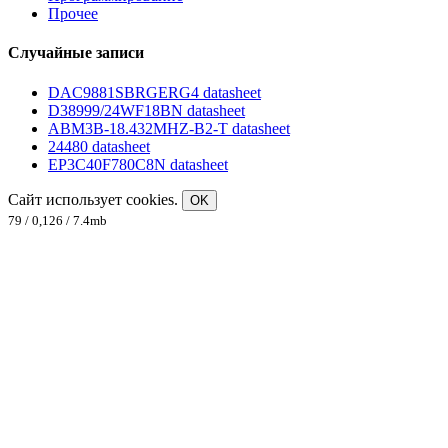
Прочее
Случайные записи
DAC9881SBRGERG4 datasheet
D38999/24WF18BN datasheet
ABM3B-18.432MHZ-B2-T datasheet
24480 datasheet
EP3C40F780C8N datasheet
Сайт использует cookies.
OK
79 / 0,126 / 7.4mb