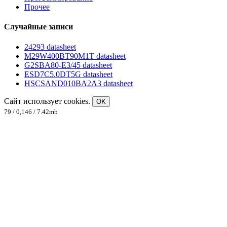
Прочее
Случайные записи
24293 datasheet
M29W400BT90M1T datasheet
G2SBA80-E3/45 datasheet
ESD7C5.0DT5G datasheet
HSCSAND010BA2A3 datasheet
Сайт использует cookies.
OK
79 / 0,146 / 7.42mb