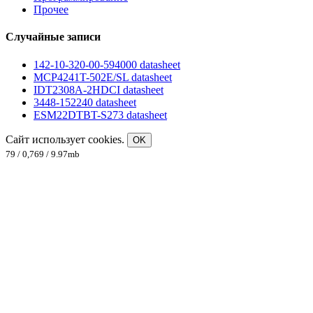
Прочее
Случайные записи
142-10-320-00-594000 datasheet
MCP4241T-502E/SL datasheet
IDT2308A-2HDCI datasheet
3448-152240 datasheet
ESM22DTBT-S273 datasheet
Сайт использует cookies.
OK
79 / 0,769 / 9.97mb