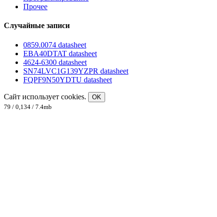
Прочее
Случайные записи
0859.0074 datasheet
EBA40DTAT datasheet
4624-6300 datasheet
SN74LVC1G139YZPR datasheet
FQPF9N50YDTU datasheet
Сайт использует cookies.
OK
79 / 0,134 / 7.4mb