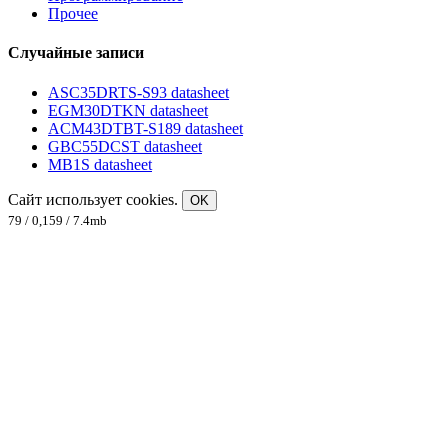
Прочее
Случайные записи
ASC35DRTS-S93 datasheet
EGM30DTKN datasheet
ACM43DTBT-S189 datasheet
GBC55DCST datasheet
MB1S datasheet
Сайт использует cookies.
OK
79 / 0,159 / 7.4mb