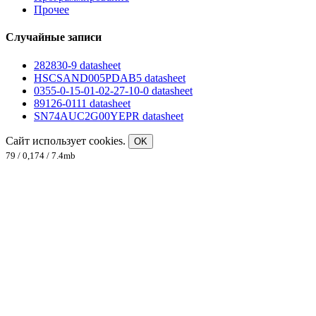
Прочее
Случайные записи
282830-9 datasheet
HSCSAND005PDAB5 datasheet
0355-0-15-01-02-27-10-0 datasheet
89126-0111 datasheet
SN74AUC2G00YEPR datasheet
Сайт использует cookies.
OK
79 / 0,174 / 7.4mb