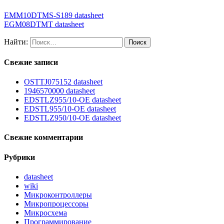
EMM10DTMS-S189 datasheet
EGM08DTMT datasheet
Найти:
Свежие записи
OSTTJ075152 datasheet
1946570000 datasheet
EDSTLZ955/10-OE datasheet
EDSTL955/10-OE datasheet
EDSTLZ950/10-OE datasheet
Свежие комментарии
Рубрики
datasheet
wiki
Микроконтроллеры
Микропроцессоры
Микросхема
Программирование