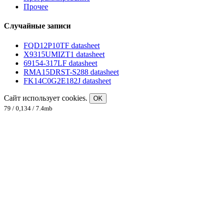
Прочее
Случайные записи
FQD12P10TF datasheet
X9315UMIZT1 datasheet
69154-317LF datasheet
RMA15DRST-S288 datasheet
FK14C0G2E182J datasheet
Сайт использует cookies.
OK
79 / 0,134 / 7.4mb