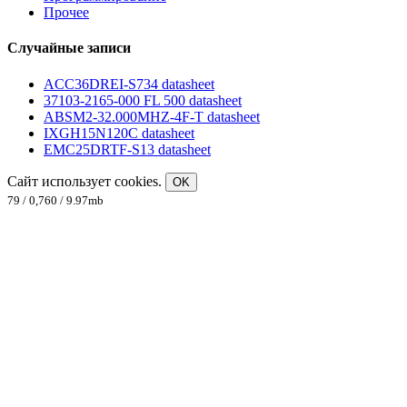
Прочее
Случайные записи
ACC36DREI-S734 datasheet
37103-2165-000 FL 500 datasheet
ABSM2-32.000MHZ-4F-T datasheet
IXGH15N120C datasheet
EMC25DRTF-S13 datasheet
Сайт использует cookies.
OK
79 / 0,760 / 9.97mb