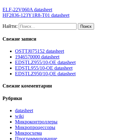
ELF-22V060A datasheet
HF2836-123Y1R8-T01 datasheet
Найти:
Свежие записи
OSTTJ075152 datasheet
1946570000 datasheet
EDSTLZ955/10-OE datasheet
EDSTL955/10-OE datasheet
EDSTLZ950/10-OE datasheet
Свежие комментарии
Рубрики
datasheet
wiki
Микроконтроллеры
Микропроцессоры
Микросхема
Программирование