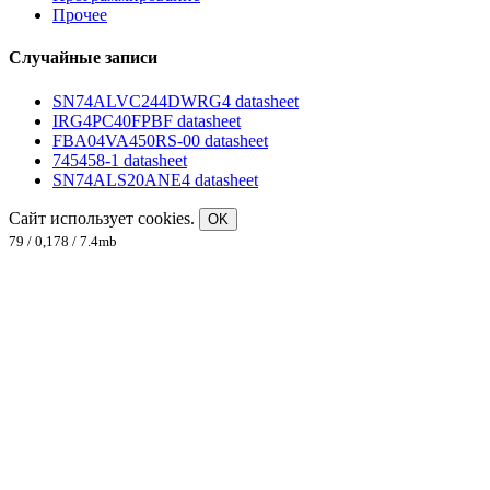
Прочее
Случайные записи
SN74ALVC244DWRG4 datasheet
IRG4PC40FPBF datasheet
FBA04VA450RS-00 datasheet
745458-1 datasheet
SN74ALS20ANE4 datasheet
Сайт использует cookies.
OK
79 / 0,178 / 7.4mb