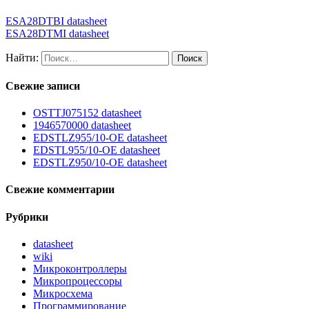
ESA28DTBI datasheet
ESA28DTMI datasheet
Найти:
Свежие записи
OSTTJ075152 datasheet
1946570000 datasheet
EDSTLZ955/10-OE datasheet
EDSTL955/10-OE datasheet
EDSTLZ950/10-OE datasheet
Свежие комментарии
Рубрики
datasheet
wiki
Микроконтроллеры
Микропроцессоры
Микросхема
Программирование