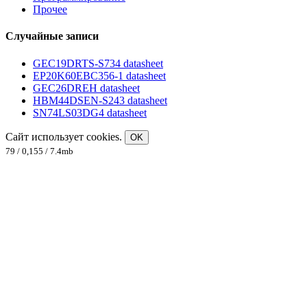
Прочее
Случайные записи
GEC19DRTS-S734 datasheet
EP20K60EBC356-1 datasheet
GEC26DREH datasheet
HBM44DSEN-S243 datasheet
SN74LS03DG4 datasheet
Сайт использует cookies.
OK
79 / 0,155 / 7.4mb