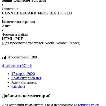
Sullins Connector Solutions
Описание
CONN EDGECARD 14POS R/A .100 SLD
Количество страниц
2 шт.
Форматы файла
HTML, PDF
(Для просмотра требуется Adobe Acrobat Reader)
Просмотрено:
289
datasheet
emc07drah
17 марта, 2020
Комментариев нет
Администратор
datasheet
Добавить комментарий
Для отправки комментария вам необходимо
авторизоваться
.