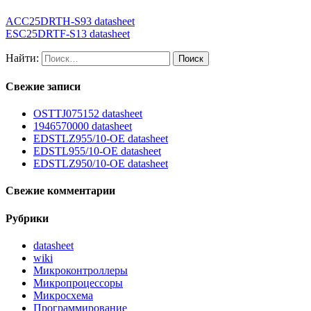
ACC25DRTH-S93 datasheet
ESC25DRTF-S13 datasheet
Найти:
Свежие записи
OSTTJ075152 datasheet
1946570000 datasheet
EDSTLZ955/10-OE datasheet
EDSTL955/10-OE datasheet
EDSTLZ950/10-OE datasheet
Свежие комментарии
Рубрики
datasheet
wiki
Микроконтроллеры
Микропроцессоры
Микросхема
Программирование