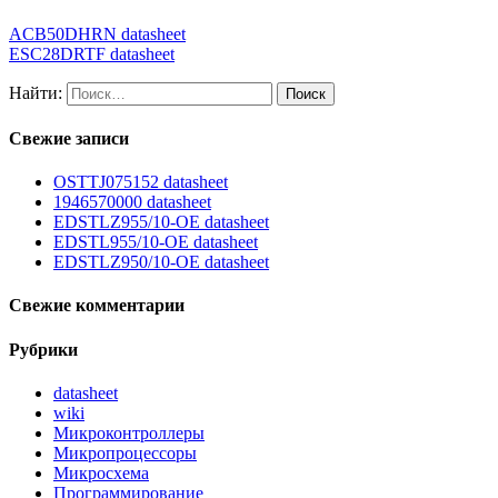
ACB50DHRN datasheet
ESC28DRTF datasheet
Найти:
Свежие записи
OSTTJ075152 datasheet
1946570000 datasheet
EDSTLZ955/10-OE datasheet
EDSTL955/10-OE datasheet
EDSTLZ950/10-OE datasheet
Свежие комментарии
Рубрики
datasheet
wiki
Микроконтроллеры
Микропроцессоры
Микросхема
Программирование