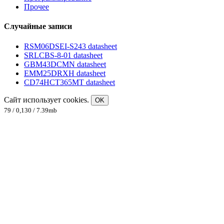
Прочее
Случайные записи
RSM06DSEI-S243 datasheet
SRLCBS-8-01 datasheet
GBM43DCMN datasheet
EMM25DRXH datasheet
CD74HCT365MT datasheet
Сайт использует cookies.
OK
79 / 0,130 / 7.39mb