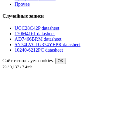
Прочее
Случайные записи
UCC28C42P datasheet
170M4161 datasheet
AD7466BRM datasheet
SN74LVC1G374YEPR datasheet
10240-6212PC datasheet
Сайт использует cookies.
OK
79 / 0,137 / 7.4mb