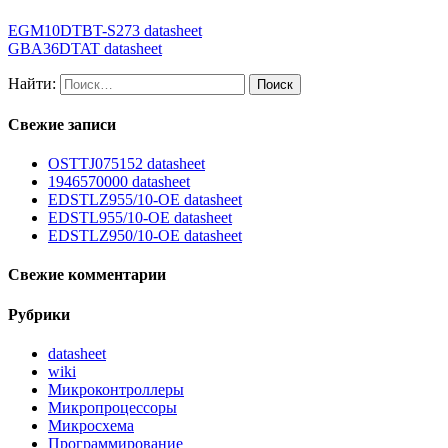
EGM10DTBT-S273 datasheet
GBA36DTAT datasheet
Найти:
Свежие записи
OSTTJ075152 datasheet
1946570000 datasheet
EDSTLZ955/10-OE datasheet
EDSTL955/10-OE datasheet
EDSTLZ950/10-OE datasheet
Свежие комментарии
Рубрики
datasheet
wiki
Микроконтроллеры
Микропроцессоры
Микросхема
Программирование