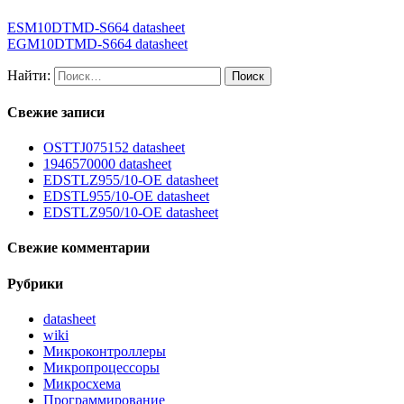
ESM10DTMD-S664 datasheet
EGM10DTMD-S664 datasheet
Найти:
Свежие записи
OSTTJ075152 datasheet
1946570000 datasheet
EDSTLZ955/10-OE datasheet
EDSTL955/10-OE datasheet
EDSTLZ950/10-OE datasheet
Свежие комментарии
Рубрики
datasheet
wiki
Микроконтроллеры
Микропроцессоры
Микросхема
Программирование