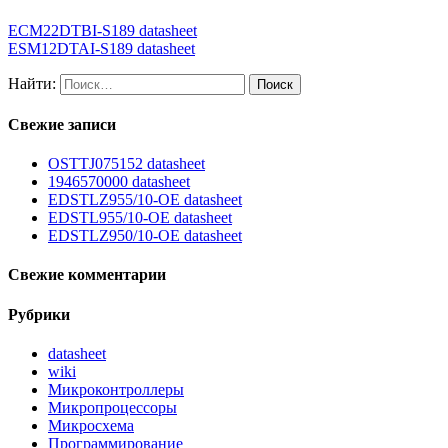
ECM22DTBI-S189 datasheet
ESM12DTAI-S189 datasheet
Найти:
Свежие записи
OSTTJ075152 datasheet
1946570000 datasheet
EDSTLZ955/10-OE datasheet
EDSTL955/10-OE datasheet
EDSTLZ950/10-OE datasheet
Свежие комментарии
Рубрики
datasheet
wiki
Микроконтроллеры
Микропроцессоры
Микросхема
Программирование