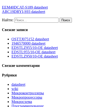
EEM40DCAT-S189 datasheet
ABC19DRYI-S93 datasheet
Найти:
Свежие записи
OSTTJ075152 datasheet
1946570000 datasheet
EDSTLZ955/10-OE datasheet
EDSTL955/10-OE datasheet
EDSTLZ950/10-OE datasheet
Свежие комментарии
Рубрики
datasheet
wiki
Микроконтроллеры
Микропроцессоры
Микросхема
Программирование