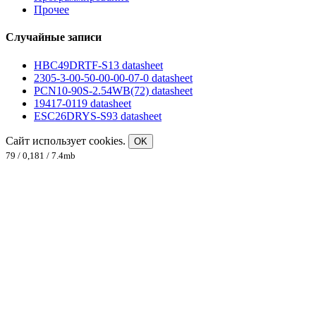
Прочее
Случайные записи
HBC49DRTF-S13 datasheet
2305-3-00-50-00-00-07-0 datasheet
PCN10-90S-2.54WB(72) datasheet
19417-0119 datasheet
ESC26DRYS-S93 datasheet
Сайт использует cookies.
OK
79 / 0,181 / 7.4mb