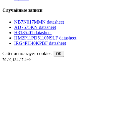
Случайные записи
NB7N017MMN datasheet
AD7575KN datasheet
H3185-01 datasheet
HM2P11PD5110N9LF datasheet
IRG4PH40KPBF datasheet
Сайт использует cookies.
OK
79 / 0,134 / 7.4mb