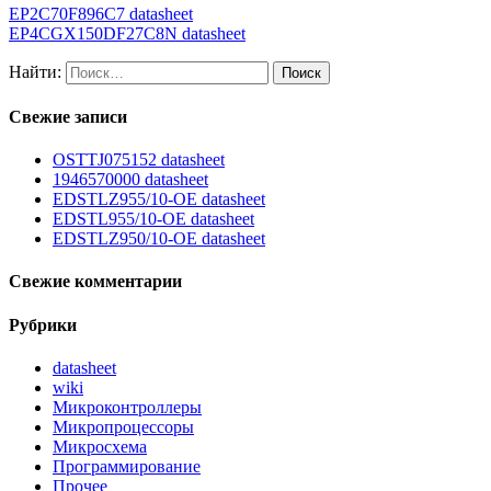
EP2C70F896C7 datasheet
EP4CGX150DF27C8N datasheet
Найти:
Свежие записи
OSTTJ075152 datasheet
1946570000 datasheet
EDSTLZ955/10-OE datasheet
EDSTL955/10-OE datasheet
EDSTLZ950/10-OE datasheet
Свежие комментарии
Рубрики
datasheet
wiki
Микроконтроллеры
Микропроцессоры
Микросхема
Программирование
Прочее