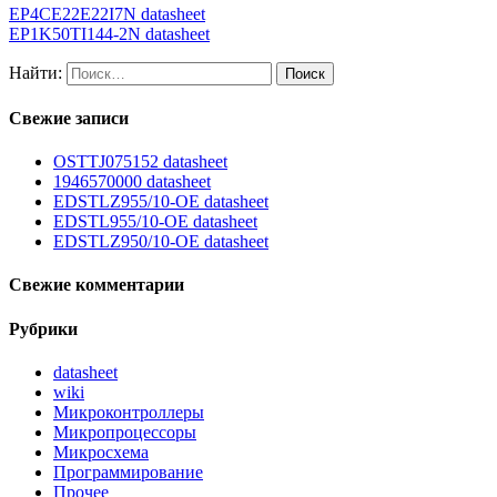
EP4CE22E22I7N datasheet
EP1K50TI144-2N datasheet
Найти:
Свежие записи
OSTTJ075152 datasheet
1946570000 datasheet
EDSTLZ955/10-OE datasheet
EDSTL955/10-OE datasheet
EDSTLZ950/10-OE datasheet
Свежие комментарии
Рубрики
datasheet
wiki
Микроконтроллеры
Микропроцессоры
Микросхема
Программирование
Прочее