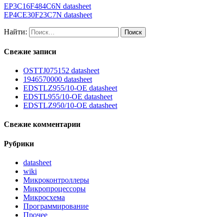
EP3C16F484C6N datasheet
EP4CE30F23C7N datasheet
Найти:
Свежие записи
OSTTJ075152 datasheet
1946570000 datasheet
EDSTLZ955/10-OE datasheet
EDSTL955/10-OE datasheet
EDSTLZ950/10-OE datasheet
Свежие комментарии
Рубрики
datasheet
wiki
Микроконтроллеры
Микропроцессоры
Микросхема
Программирование
Прочее