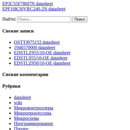
EP3C55F780I7N datasheet
EPF10K50VRC240-2N datasheet
Найти:
Свежие записи
OSTTJ075152 datasheet
1946570000 datasheet
EDSTLZ955/10-OE datasheet
EDSTL955/10-OE datasheet
EDSTLZ950/10-OE datasheet
Свежие комментарии
Рубрики
datasheet
wiki
Микроконтроллеры
Микропроцессоры
Микросхема
Программирование
Прочее