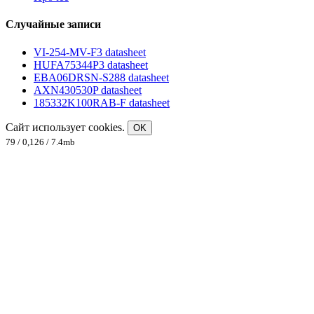
Случайные записи
VI-254-MV-F3 datasheet
HUFA75344P3 datasheet
EBA06DRSN-S288 datasheet
AXN430530P datasheet
185332K100RAB-F datasheet
Сайт использует cookies.
OK
79 / 0,126 / 7.4mb