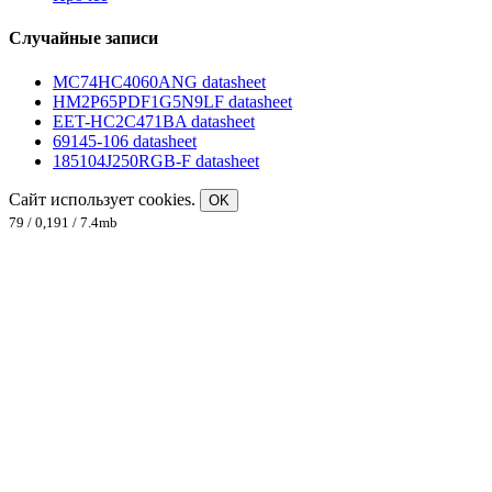
Случайные записи
MC74HC4060ANG datasheet
HM2P65PDF1G5N9LF datasheet
EET-HC2C471BA datasheet
69145-106 datasheet
185104J250RGB-F datasheet
Сайт использует cookies.
OK
79 / 0,191 / 7.4mb