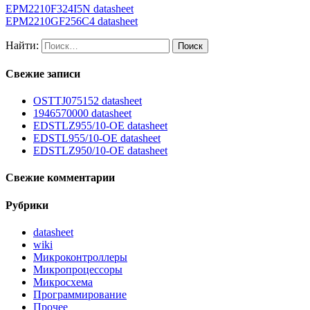
EPM2210F324I5N datasheet
EPM2210GF256C4 datasheet
Найти:
Свежие записи
OSTTJ075152 datasheet
1946570000 datasheet
EDSTLZ955/10-OE datasheet
EDSTL955/10-OE datasheet
EDSTLZ950/10-OE datasheet
Свежие комментарии
Рубрики
datasheet
wiki
Микроконтроллеры
Микропроцессоры
Микросхема
Программирование
Прочее